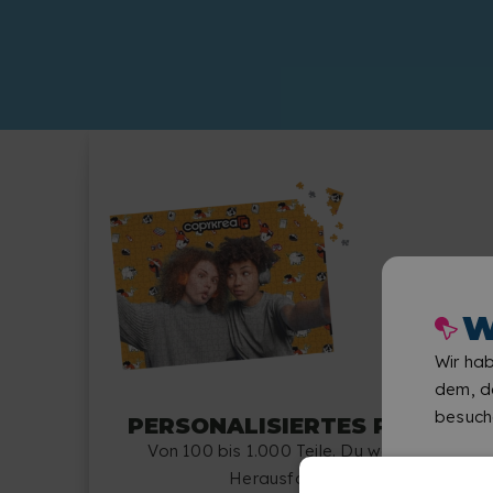
W
Wir hab
dem, de
besuch
PERSONALISIERTES PUZZLE
Von 100 bis 1.000 Teile. Du wählst die
Herausforderung