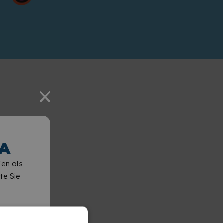
A
fen als
te Sie