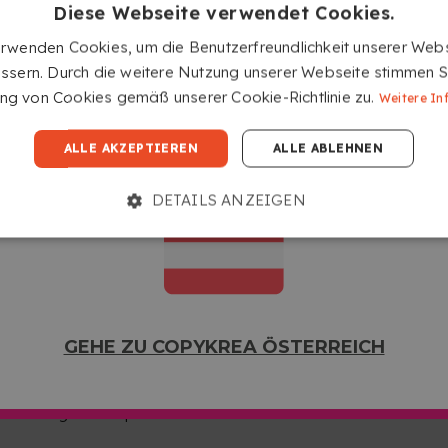
lassen
Diese Webseite verwendet Cookies.
erwenden Cookies, um die Benutzerfreundlichkeit unserer Webs
MAXIMALE QUALITÄT
ssern. Durch die weitere Nutzung unserer Webseite stimmen S
Intensive Farben, hohe
g von Cookies gemäß unserer Cookie-Richtlinie zu.
Weitere In
Auflösung und robuste
Kartonteile.
GEHE ZU COPYKREA USA
ALLE AKZEPTIEREN
ALLE ABLEHNEN
DETAILS ANZEIGEN
GEHE ZU COPYKREA ÖSTERREICH
UM SERVICE?
rstellung deines personalisierten Puzzles noch einfacher wird