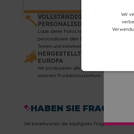
Wir v
VOLLSTÄNDIGE
verbe
PERSONALISIERUNG
Verwendun
Lade deine Fotos hoch und
personalisiere dein Puzzle mit
Texten und kreativen Details.
HERGESTELLT IN
EUROPA
Wir produzieren alle Puzzles in
unserem Produktionszentrum.
HABEN SIE FRAGEN Z
Wir beantworten die häufigsten Fragen, damit die E