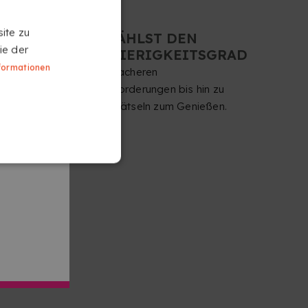
ite zu
DU WÄHLST DEN
ie der
SCHWIERIGKEITSGRAD
formationen
Von einfacheren
Herausforderungen bis hin zu
echten Rätseln zum Genießen.
.