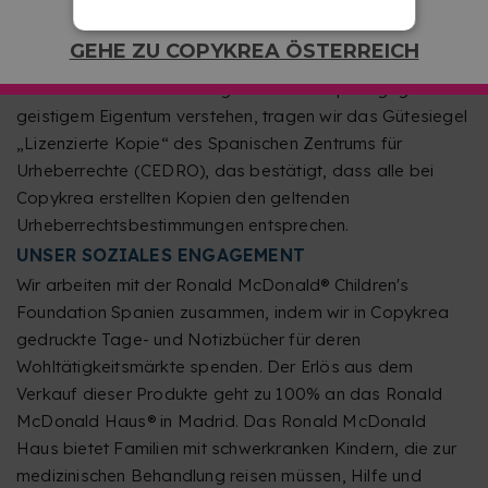
Produktionszentrum achten wir auf jeden Schritt, um
Abfälle zu minimieren und eine sachgemäße Entsorgung
GEHE ZU COPYKREA ÖSTERREICH
sicherzustellen.
Und weil wir Verantwortung auch als Respekt gegenüber
geistigem Eigentum verstehen, tragen wir das Gütesiegel
„Lizenzierte Kopie“ des Spanischen Zentrums für
Urheberrechte (CEDRO), das bestätigt, dass alle bei
Copykrea erstellten Kopien den geltenden
Urheberrechtsbestimmungen entsprechen.
UNSER SOZIALES ENGAGEMENT
Wir arbeiten mit der Ronald McDonald® Children's
Foundation Spanien zusammen, indem wir in Copykrea
gedruckte Tage- und Notizbücher für deren
Wohltätigkeitsmärkte spenden. Der Erlös aus dem
Verkauf dieser Produkte geht zu 100% an das Ronald
McDonald Haus® in Madrid. Das Ronald McDonald
Haus bietet Familien mit schwerkranken Kindern, die zur
medizinischen Behandlung reisen müssen, Hilfe und