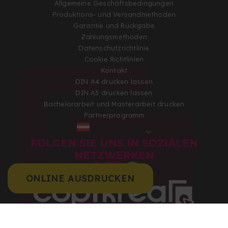
Allgemeine Geschäftsbedingungen
Produktions- und Versandmethoden
Garantie und Rückgabe
Zahlungsmethoden
Datenschutzrichtlinie
Cookie Richtlinien
Kontakt
DIN A4 drucken lassen
DIN A3 drucken lassen
Bachelorarbeit und Masterarbeit drucken
Partnerprogramm
ÖSTERREICH
FOLGEN SIE UNS IN SOZIALEN
NETZWERKEN
ONLINE AUSDRUCKEN
Copyright 2026 © Alle Rechte vorbehalten