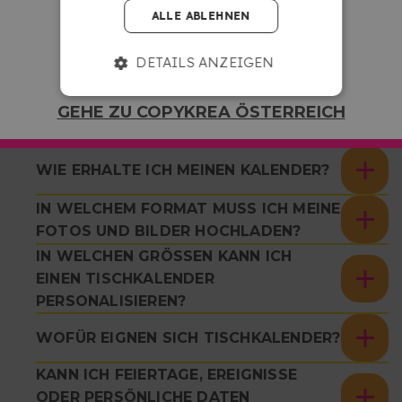
SERVICE?
ALLE ABLEHNEN
WANN ERHALTE ICH MEINE
DETAILS ANZEIGEN
BESTELLUNG?
WIE ERSTELLE ICH EINEN
GEHE ZU COPYKREA ÖSTERREICH
PERSONALISIERTEN KALENDER?
WIE ERHALTE ICH MEINEN KALENDER?
IN WELCHEM FORMAT MUSS ICH MEINE
FOTOS UND BILDER HOCHLADEN?
IN WELCHEN GRÖSSEN KANN ICH E
INEN TISCHKALENDER P
ERSONALISIEREN?
WOFÜR EIGNEN SICH TISCHKALENDER?
KANN ICH FEIERTAGE, EREIGNISSE
ODER PERSÖNLICHE DATEN