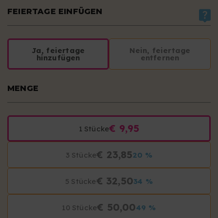
FEIERTAGE EINFÜGEN
Ja, feiertage
Nein, feiertage
hinzufügen
entfernen
MENGE
€ 9,95
1 Stücke
€ 23,85
3 Stücke
20 %
€ 32,50
5 Stücke
34 %
€ 50,00
10 Stücke
49 %