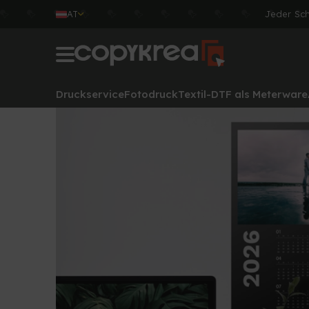
AT
Jeder Sc
Druckservice
Fotodruck
Textil-DTF als Meterware