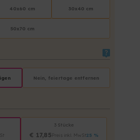
40x60 cm
30x40 cm
50x70 cm
ügen
Nein, feiertage entfernen
3 Stücke
€ 17,85
wSt
Preis inkl. MwSt
25 %