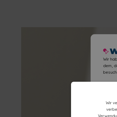
W
Wir hab
dem, de
besuch
Wir v
verbe
Verwendun