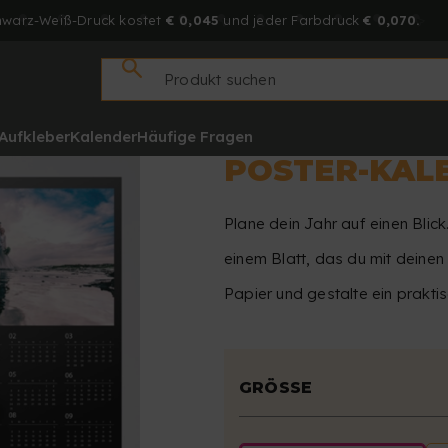
hwarz-Weiß-Druck kostet
€ 0,045
und jeder Farbdruck
€ 0,070.
Aufkleber
Kalender
Häufige Fragen
POSTER-KAL
Plane dein Jahr auf einen Blic
einem Blatt, das du mit deine
Papier und gestalte ein praktis
GRÖSSE