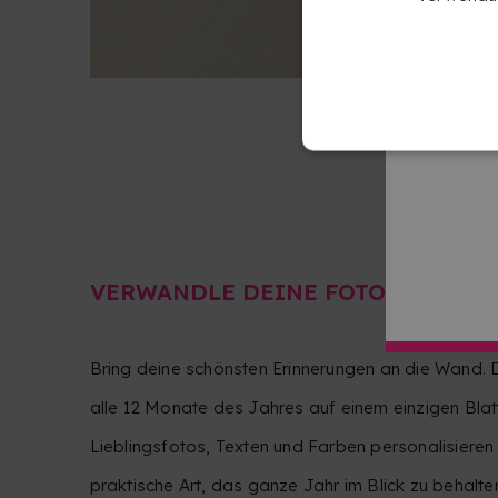
VERWANDLE DEINE FOTOS IN EIN
Bring deine schönsten Erinnerungen an die Wand. 
alle 12 Monate des Jahres auf einem einzigen Blat
Lieblingsfotos, Texten und Farben personalisieren
praktische Art, das ganze Jahr im Blick zu behalte