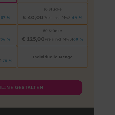
10 Stücke
€ 40,00
t
37 %
Preis inkl. MwSt
49 %
50 Stücke
€ 125,00
t
56 %
Preis inkl. MwSt
68 %
Individuelle Menge
St
75 %
LINE GESTALTEN