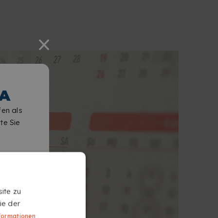
A
fen als
te Sie
ite zu
ie der
formationen