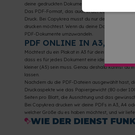
deine gedruckten Dokumente genau so aussehen, w
Das PDF-Format, das auch in der Lage ist, hochwe
Druck. Bei Copykrea musst du nur deine PDF-Date
drucken möchtest. Wenn du deine Dateien in einem
PDF-Dokumente umzuwandeln.
PDF ONLINE IN A3, A4, 
Möchtest du ein Plakat in A3 für dein Geschäft dr
dass es für jedes Dokument eine ideale Größe gi
kleiner (A5) sein muss. Genau deshalb kannst du 
lassen.
Nachdem du die PDF-Dateien ausgewählt hast, die
Druckaspekte wie das Papiergewicht (80 oder 100
Seiten pro Blatt, die Ausrichtung und das gewünsch
Bei Copykrea drucken wir deine PDFs in A3, A4 ode
welcher Größe du es haben möchtest, und wir liefe
WIE DER DIENST FUN