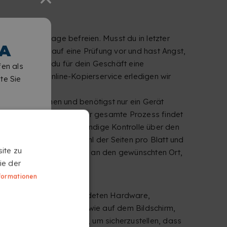
 mancher Notlage befreien. Musst du in letzter
A
eitest du dich auf eine Prüfung vor und hast Angst,
t? Möchtest du für dein Geschäft eine
fen als
n unserem Online-Kopierservice erledigen wir
te Sie
rall aus machen und benötigst nur ein Gerät
s herunterladen, denn der gesamte Prozess findet
len. Du hast die vollständige Kontrolle über den
iß, Ausrichtung, Anzahl der Seiten pro Blatt und
ite zu
chnell deine PDF-Kopien an den gewünschten Ort,
ie der
formationen
unabhängig von der verwendeten Hardware,
ment genauso aussehen wie auf dem Bildschirm,
t ist besonders wichtig, um sicherzustellen, dass