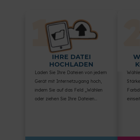
IHRE DATEI
W
HOCHLADEN
K
Laden Sie Ihre Dateien von jedem
Wähle
Gerät mit Internetzugang hoch,
Stärk
indem Sie auf das Feld „Wählen
Farbdr
oder ziehen Sie Ihre Dateien
einsei
hierher“ klicken.
pro S
und Fi