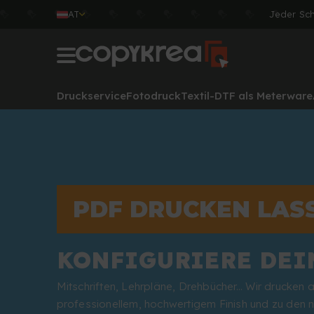
AT
Jeder Sc
Druckservice
Fotodruck
Textil-DTF als Meterware
PDF DRUCKEN LAS
KONFIGURIERE DEI
Mitschriften, Lehrpläne, Drehbücher... Wir drucken
professionellem, hochwertigem Finish und zu den n