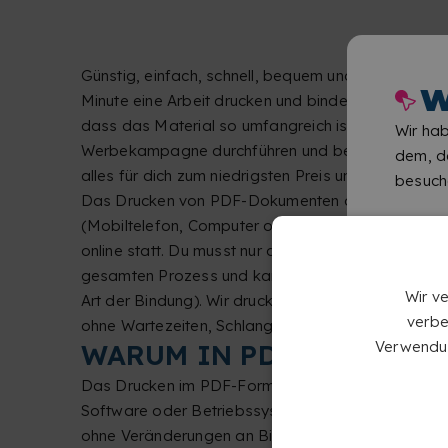
Günstig, einfach, schnell, bequem und mit beeindr
W
Minute eine Arbeit drucken und binden, die innerha
dass das Material so umfangreich ist, dass du U
Wir hab
Werbekampagne durchführen und benötigst farbige
dem, de
alles für dich zum niedrigsten Preis und mit der G
besuch
Das Drucken von PDF-Dokumenten online bei Copykr
(Mobiltelefon, Computer oder Tablet) mit Interne
online statt. Du musst nur deine PDF-Dateien auf 
gesamten Prozess und kannst jedes Detail anpasse
Wir v
Art der Bindung). Wir drucken und binden deine 
verbe
ohne Wartezeiten, Schlange stehen oder Reisen.
Verwendun
WARUM IN PDF-FORMAT 
Das Drucken im PDF-Format bietet viele Vorteile.
Software oder Betriebssystem angezeigt und ged
ohne Veränderungen an Bildern oder Rändern (wie e