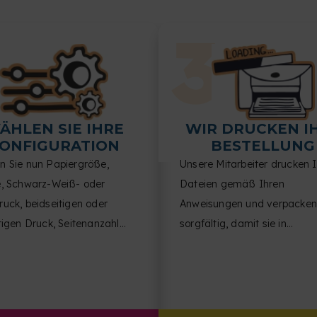
ÄHLEN SIE IHRE
WIR DRUCKEN I
ONFIGURATION
BESTELLUNG
n Sie nun Papiergröße,
Unsere Mitarbeiter drucken 
e, Schwarz-Weiß- oder
Dateien gemäß Ihren
uck, beidseitigen oder
Anweisungen und verpacken
tigen Druck, Seitenanzahl
sorgfältig, damit sie in
eite, Dokumentausrichtung
einwandfreiem Zustand bei 
nish.
ankommen.