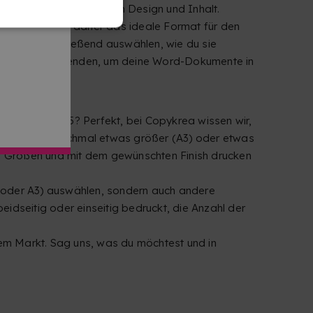
unter Beibehaltung von Design und Inhalt.
zuwandeln, ist daher das ideale Format für den
en und anschließend auswählen, wie du sie
-Konverter verwenden, um deine Word-Dokumente in
nkalender in A5? Perfekt, bei Copykrea wissen wir,
 wird, es manchmal etwas größer (A3) oder etwas
en Größen und mit dem gewünschten Finish drucken
5 oder A3) auswählen, sondern auch andere
seitig oder einseitig bedruckt, die Anzahl der
dem Markt. Sag uns, was du möchtest und in