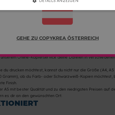
DETAILS ANZEIGEN
ie du es möchtest, ohne Überraschungen oder Probleme und 
rtige Dateien in komprimierte Dateien mit geringer Größe um
ien auswählen oder per Drag & Drop in den Konfigurator zieh
 anderen Format hast, z. B. in Word, kannst du einen Online
AND A5 DRUCKEN
GEHE ZU COPYKREA ÖSTERREICH
ucken? Deine Notizen in A4 oder einen personalisierten Tasche
bt und dass, obwohl das A4-Format am häufigsten verwendet
in unserem Online-Kopierservice deine Dateien in verschieden
 du drucken möchtest, kannst du nicht nur die Größe (A4, A
 Gramm), ob du Farb- oder Schwarzweiß-Kopien möchtest, beid
te Finish.
r A5 mit bester Qualität und zu den niedrigsten Preisen auf 
rn es dir an den gewünschten Ort.
KTIONIERT