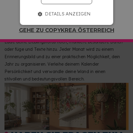
DETAILS ANZEIGEN
GESTALTE JEDEN MONAT UND DEKORIERE DEINE
GEHE ZU COPYKREA ÖSTERREICH
WAND MIT STIL
Lade deine Lieblingsfotos hoch, markiere besondere Daten
oder füge und Texte hinzu. Jeder Monat wird zu einem
Erinnerungsbild und zu einer praktischen Möglichkeit, dein
Jahr zu organisieren. Verleihe deinem Kalender
Persönlichkeit und verwandle deine Wand in einen
stilvollen und bedeutungsvollen Bereich.