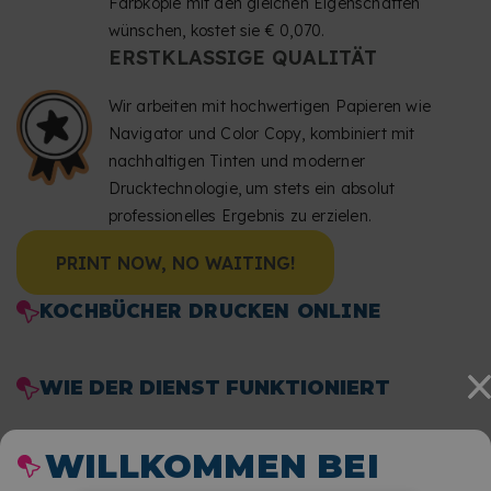
Farbkopie mit den gleichen Eigenschaften
wünschen, kostet sie € 0,070.
ERSTKLASSIGE QUALITÄT
Wir arbeiten mit hochwertigen Papieren wie
Navigator und Color Copy, kombiniert mit
nachhaltigen Tinten und moderner
Drucktechnologie, um stets ein absolut
professionelles Ergebnis zu erzielen.
PRINT NOW, NO WAITING!
KOCHBÜCHER DRUCKEN ONLINE
WIE DER DIENST FUNKTIONIERT
WILLKOMMEN BEI