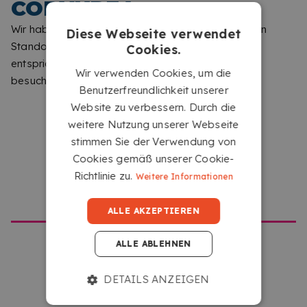
COPYKREA
Wir haben festgestellt, dass Sie von einem anderen
Diese Webseite verwendet
Standort aus surfen als dem, der dieser Website
Cookies.
entspricht. Bitte teilen Sie uns mit, welche Seite Sie
Wir verwenden Cookies, um die
besuchen möchten.
IHRE DATEI HOCHLADEN
Benutzerfreundlichkeit unserer
Website zu verbessern. Durch die
Laden Sie Ihre Dateien von jedem Gerät mit
weitere Nutzung unserer Webseite
Internetzugang hoch, indem Sie auf das Feld
stimmen Sie der Verwendung von
„Wählen oder ziehen Sie Ihre Dateien hierher“
Cookies gemäß unserer Cookie-
klicken.
Richtlinie zu.
Weitere Informationen
GEHE ZU COPYKREA USA
ALLE AKZEPTIEREN
ALLE ABLEHNEN
DETAILS ANZEIGEN