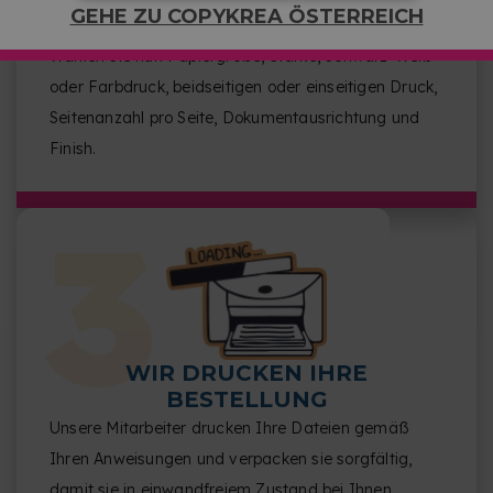
WÄHLEN SIE IHRE
GEHE ZU COPYKREA ÖSTERREICH
KONFIGURATION
Wählen Sie nun Papiergröße, Stärke, Schwarz-Weiß-
oder Farbdruck, beidseitigen oder einseitigen Druck,
Seitenanzahl pro Seite, Dokumentausrichtung und
Finish.
WIR DRUCKEN IHRE
BESTELLUNG
Unsere Mitarbeiter drucken Ihre Dateien gemäß
Ihren Anweisungen und verpacken sie sorgfältig,
damit sie in einwandfreiem Zustand bei Ihnen