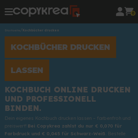
0
Startseite
Kochbücher drucken
KOCHBÜCHER DRUCKEN
LASSEN
KOCHBUCH ONLINE DRUCKEN
UND PROFESSIONELL
BINDEN.
Dein eigenes Kochbuch drucken lassen – farbenfroh und
preiswert!
Bei Copykrea zahlst du nur € 0,070 für
Farbdruck und € 0,045 für Schwarz-Weiß
. Bestelle