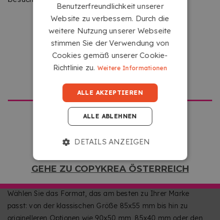
Benutzerfreundlichkeit unserer
Dank hochwertigem Digitaldruck bieten Ihre Visitenkarten
Website zu verbessern. Durch die
gestochen scharfe Texte und intensive Farben, die auf den
weitere Nutzung unserer Webseite
ersten Blick auffallen. Das gestrichene Papier bringt das
stimmen Sie der Verwendung von
Design zur Geltung und garantiert ein gleichmäßiges
Cookies gemäß unserer Cookie-
Ergebnis sowohl beim einseitigen als auch beim
Richtlinie zu.
beidseitigen Druck.
Weitere Informationen
GEHE ZU COPYKREA USA
ALLE AKZEPTIEREN
ALLE ABLEHNEN
DETAILS ANZEIGEN
5 VERFÜGBARE GRÖSSEN ZUR INDIVIDUELLEN G
GEHE ZU COPYKREA ÖSTERREICH
ESTALTUNG
Wählen Sie das Format, das am besten zu Ihrer Marke
passt: von der klassischen Größe 85x55 mm bis hin zu
originelleren Optionen wie 90x50 mm, 85x40 mm oder den