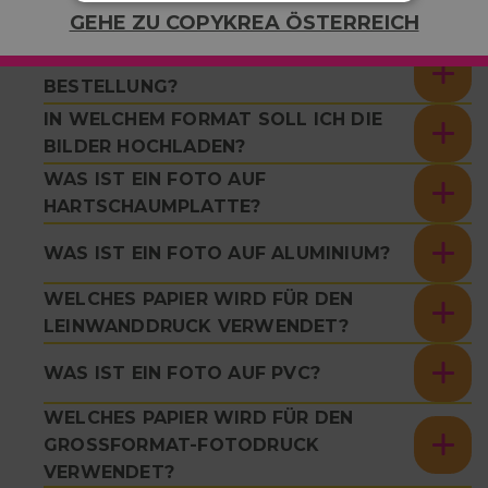
SERVICE?
GEHE ZU COPYKREA ÖSTERREICH
WANN ERHALTE ICH MEINE
BESTELLUNG?
IN WELCHEM FORMAT SOLL ICH DIE
BILDER HOCHLADEN?
WAS IST EIN FOTO AUF
HARTSCHAUMPLATTE?
WAS IST EIN FOTO AUF ALUMINIUM?
WELCHES PAPIER WIRD FÜR DEN
LEINWANDDRUCK VERWENDET?
WAS IST EIN FOTO AUF PVC?
WELCHES PAPIER WIRD FÜR DEN
GROSSFORMAT-FOTODRUCK V
ERWENDET?