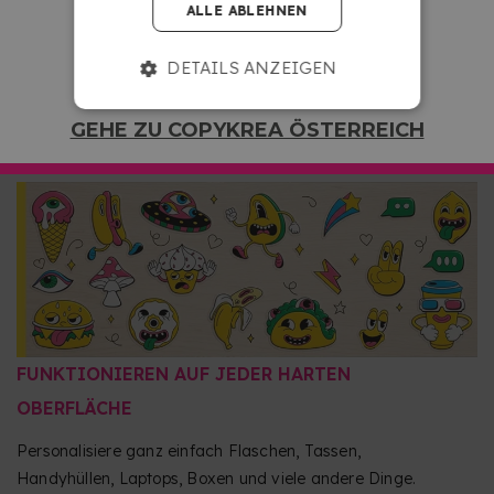
ALLE ABLEHNEN
Hol dir intensive Farben, scharfe Details und einen
auffälligen Relief-Effekt, der deine Designs richtig zur
DETAILS ANZEIGEN
Geltung bringt. Du kannst außerdem zwischen Hochglanz-
oder Mattfinish wählen, ganz nach deinem Geschmack. Ein
GEHE ZU COPYKREA ÖSTERREICH
Premium-Finish, das Logos, Illustrationen oder Namen
mehr Tiefe und Präsenz verleiht.
FUNKTIONIEREN AUF JEDER HARTEN
OBERFLÄCHE
Personalisiere ganz einfach Flaschen, Tassen,
Handyhüllen, Laptops, Boxen und viele andere Dinge.